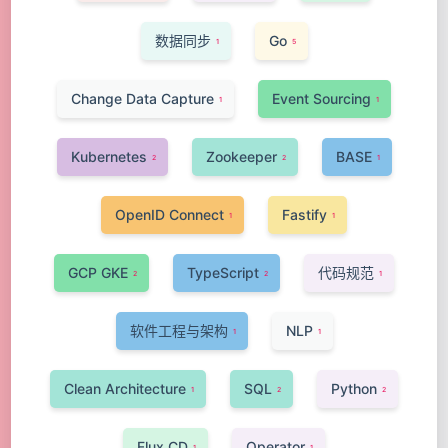
数据同步
Go
1
5
Change Data Capture
Event Sourcing
1
1
Kubernetes
Zookeeper
BASE
2
2
1
OpenID Connect
Fastify
1
1
GCP GKE
TypeScript
代码规范
2
2
1
软件工程与架构
NLP
1
1
Clean Architecture
SQL
Python
1
2
2
Flux CD
Operator
1
1