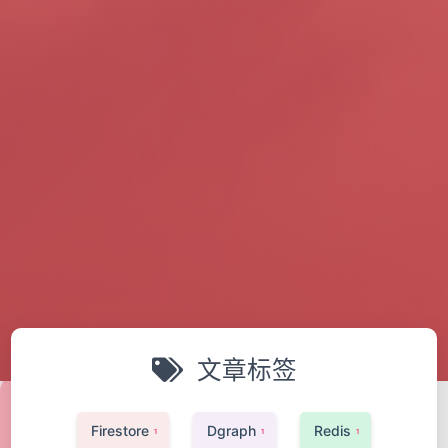
文章标签
Firestore
Dgraph
Redis
1
1
1