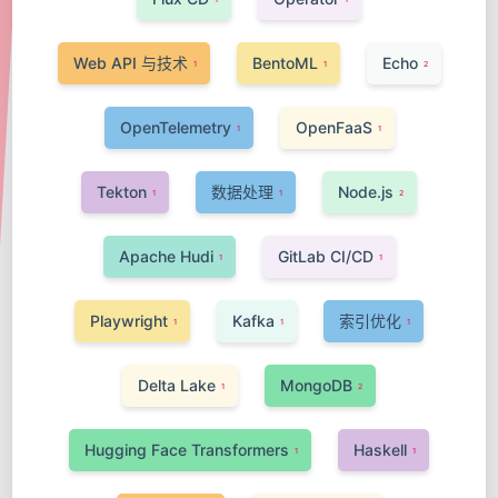
Web API 与技术
BentoML
Echo
1
1
2
OpenTelemetry
OpenFaaS
1
1
Tekton
数据处理
Node.js
1
1
2
Apache Hudi
GitLab CI/CD
1
1
Playwright
Kafka
索引优化
1
1
1
Delta Lake
MongoDB
1
2
Hugging Face Transformers
Haskell
1
1