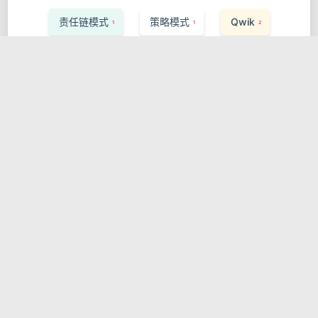
责任链模式
策略模式
Qwik
1
1
2
Weaviate
Express.js
1
1
Vector Search
Performance
1
1
Storybook
Ruby on Rails
1
1
InfluxDB
可观测性
Apache Flink
1
1
1
Saga Pattern
React Testing Library
1
1
Valtio
服务发现
Pulsar
1
1
1
MLOps
ArangoDB
Zig
1
1
1