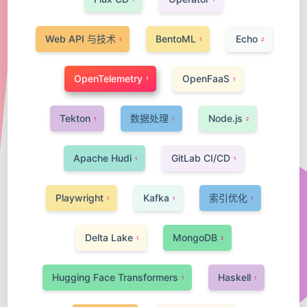
Web API 与技术
BentoML
Echo
1
1
2
OpenTelemetry
OpenFaaS
1
1
Tekton
数据处理
Node.js
1
1
2
Apache Hudi
GitLab CI/CD
1
1
Playwright
Kafka
索引优化
1
1
1
Delta Lake
MongoDB
1
2
Hugging Face Transformers
Haskell
1
1