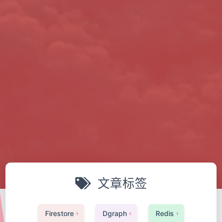
文章标签
Firestore
Dgraph
Redis
1
1
1