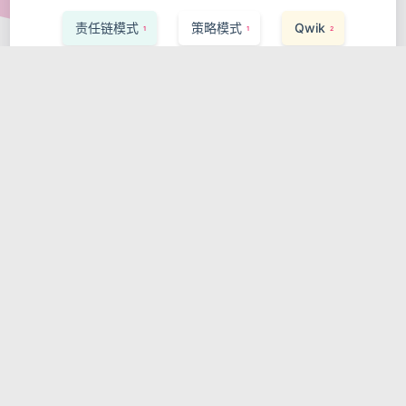
责任链模式
策略模式
Qwik
1
1
2
Weaviate
Express.js
1
1
Vector Search
Performance
1
1
Storybook
Ruby on Rails
1
1
InfluxDB
可观测性
Apache Flink
1
1
1
Saga Pattern
React Testing Library
1
1
Valtio
服务发现
Pulsar
1
1
1
MLOps
ArangoDB
Zig
1
1
1