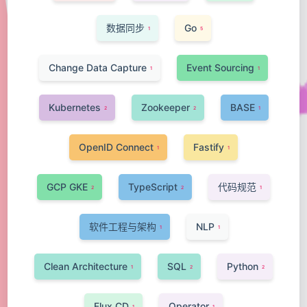
数据同步
Go
1
5
Change Data Capture
Event Sourcing
1
1
Kubernetes
Zookeeper
BASE
2
2
1
OpenID Connect
Fastify
1
1
GCP GKE
TypeScript
代码规范
2
2
1
软件工程与架构
NLP
1
1
Clean Architecture
SQL
Python
1
2
2
Flux CD
Operator
1
1