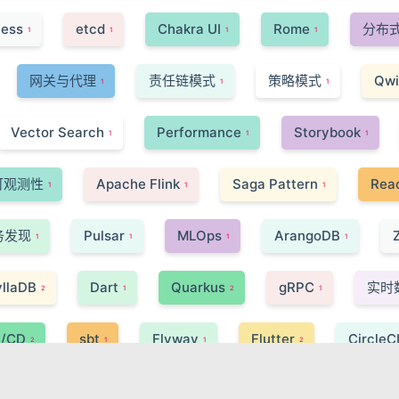
less
etcd
Chakra UI
Rome
分布
1
1
1
1
网关与代理
责任链模式
策略模式
Qwi
1
1
1
Vector Search
Performance
Storybook
1
1
1
可观测性
Apache Flink
Saga Pattern
Reac
1
1
1
务发现
Pulsar
MLOps
ArangoDB
1
1
1
1
llaDB
Dart
Quarkus
gRPC
实时
2
1
2
1
I/CD
sbt
Flyway
Flutter
CircleC
2
1
1
2
Paxos 算法
React Native
C++
JSI
1
1
1
1