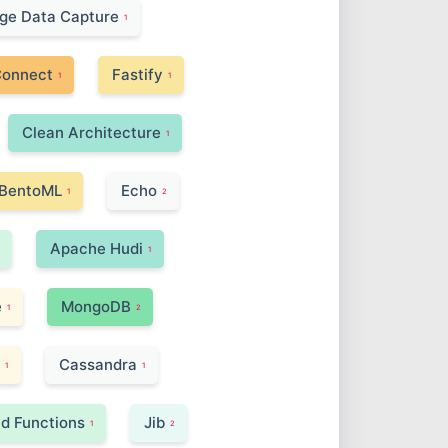
ge Data Capture
1
Connect
Fastify
1
1
Clean Architecture
1
BentoML
Echo
1
2
Apache Hudi
1
e
MongoDB
1
2
Cassandra
1
1
d Functions
Jib
1
2