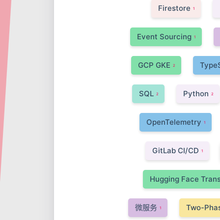
Firestore
1
Event Sourcing
1
GCP GKE
TypeS
2
SQL
Python
2
2
OpenTelemetry
1
GitLab CI/CD
1
Hugging Face Tran
微服务
Two-Pha
1