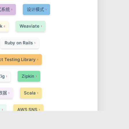
式系统
设计模式
1
1
k
Weaviate
2
1
Ruby on Rails
1
t Testing Library
1
Zig
Zipkin
1
1
数据
Scala
1
1
I
AWS SNS
1
1
Turbo Modules
1