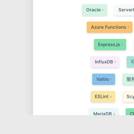
Oracle
Server
1
Azure Functions
1
Express.js
1
InfluxDB
1
Valtio
服
1
ESLint
Scy
2
MariaDB
C
2
Webpack
1