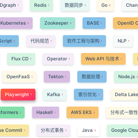
Dgraph
Redis
数据同步
Go
Chan
1
1
1
5
Kubernetes
Zookeeper
BASE
OpenID 
2
2
1
cript
代码规范
软件工程与架构
NLP
2
1
1
1
Flux CD
Operator
Web API 与技术
1
1
1
OpenFaaS
Tekton
数据处理
Node.js
1
1
1
2
Playwright
Kafka
索引优化
Delta Lak
1
1
1
sformers
Haskell
AWS EKS
分布式一致性
1
1
2
se Commit
分布式事务
Java
Google Clou
1
1
3