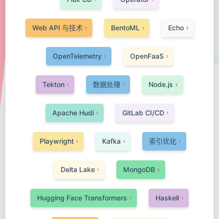
Web API 与技术
BentoML
Echo
1
1
2
OpenTelemetry
OpenFaaS
1
1
Tekton
数据处理
Node.js
1
1
2
Apache Hudi
GitLab CI/CD
1
1
Playwright
Kafka
索引优化
1
1
1
Delta Lake
MongoDB
1
2
Hugging Face Transformers
Haskell
1
1