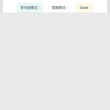
责任链模式
策略模式
Qwik
1
1
2
Weaviate
Express.js
1
1
Vector Search
Performance
1
1
Storybook
Ruby on Rails
1
1
InfluxDB
可观测性
Apache Flink
1
1
1
Saga Pattern
React Testing Library
1
1
Valtio
服务发现
Pulsar
1
1
1
MLOps
ArangoDB
Zig
1
1
1