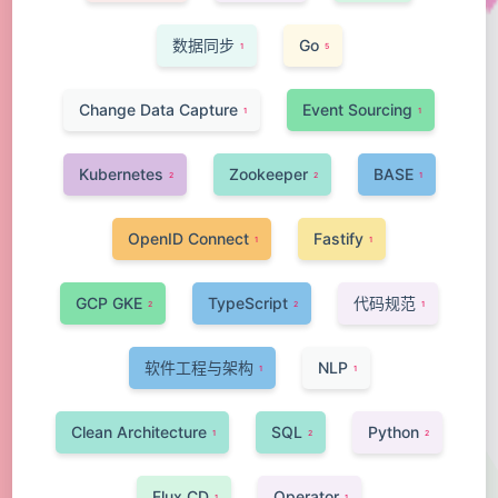
数据同步
Go
1
5
Change Data Capture
Event Sourcing
1
1
Kubernetes
Zookeeper
BASE
2
2
1
OpenID Connect
Fastify
1
1
GCP GKE
TypeScript
代码规范
2
2
1
软件工程与架构
NLP
1
1
Clean Architecture
SQL
Python
1
2
2
Flux CD
Operator
1
1