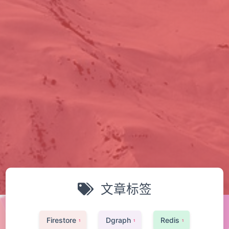
文章标签
Firestore
Dgraph
Redis
1
1
1