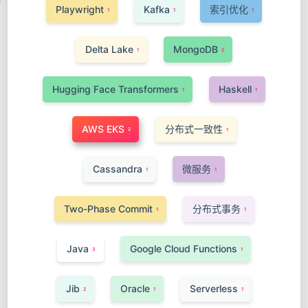
Playwright
Kafka
索引优化
1
1
1
Delta Lake
MongoDB
1
2
Hugging Face Transformers
Haskell
1
1
AWS EKS
分布式一致性
2
1
Cassandra
微服务
1
1
Two-Phase Commit
分布式事务
1
1
Java
Google Cloud Functions
3
1
Jib
Oracle
Serverless
2
1
1