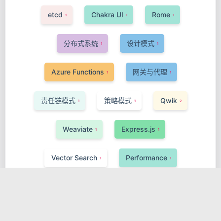
etcd
Chakra UI
Rome
1
1
1
分布式系统
设计模式
1
1
Azure Functions
网关与代理
1
1
责任链模式
策略模式
Qwik
1
1
2
Weaviate
Express.js
1
1
Vector Search
Performance
1
1
Storybook
Ruby on Rails
1
1
InfluxDB
可观测性
Apache Flink
1
1
1