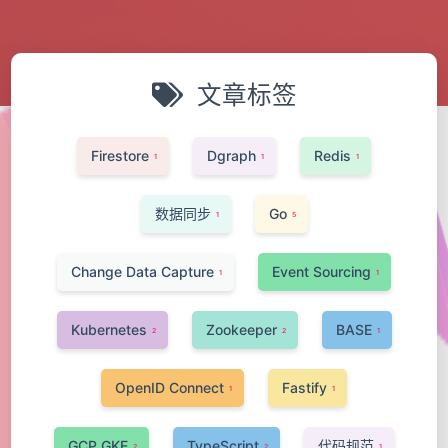
文章标签
Firestore
Dgraph
Redis
1
1
1
数据同步
Go
1
5
Change Data Capture
Event Sourcing
1
1
Kubernetes
Zookeeper
BASE
2
2
1
OpenID Connect
Fastify
1
1
GCP GKE
TypeScript
代码规范
2
2
1