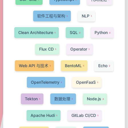
软件工程与架构
NLP
1
1
Clean Architecture
SQL
Python
1
2
2
Flux CD
Operator
1
1
Web API 与技术
BentoML
Echo
1
1
2
OpenTelemetry
OpenFaaS
1
1
Tekton
数据处理
Node.js
1
1
2
Apache Hudi
GitLab CI/CD
1
1