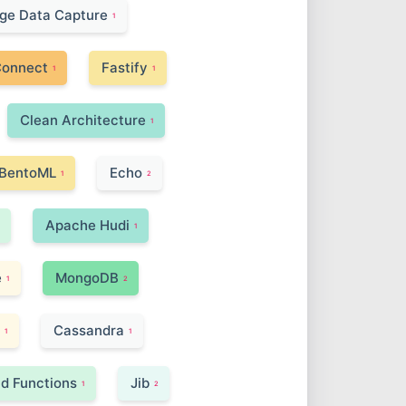
ge Data Capture
1
Connect
Fastify
1
1
Clean Architecture
1
BentoML
Echo
1
2
Apache Hudi
1
e
MongoDB
1
2
Cassandra
1
1
d Functions
Jib
1
2