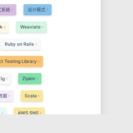
式系统
设计模式
1
1
k
Weaviate
2
1
Ruby on Rails
1
t Testing Library
1
Zig
Zipkin
1
1
数据
Scala
1
1
I
AWS SNS
1
1
Turbo Modules
1