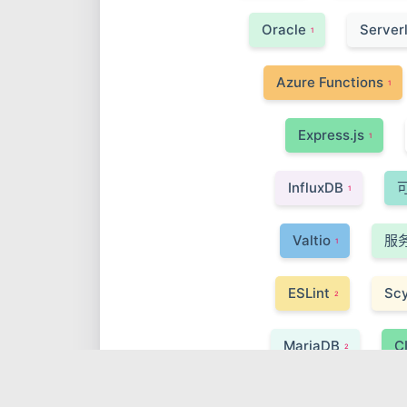
Oracle
Server
1
Azure Functions
1
Express.js
1
InfluxDB
1
Valtio
服
1
ESLint
Scy
2
MariaDB
C
2
Webpack
1