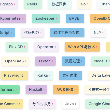
Dgraph
Redis
数据同步
Go
Chan
1
1
1
5
Kubernetes
Zookeeper
BASE
OpenID 
2
2
1
cript
代码规范
软件工程与架构
NLP
2
1
1
1
Flux CD
Operator
Web API 与技术
1
1
1
OpenFaaS
Tekton
数据处理
Node.js
1
1
1
2
Playwright
Kafka
索引优化
Delta Lak
1
1
1
sformers
Haskell
AWS EKS
分布式一致性
1
1
2
se Commit
分布式事务
Java
Google Clou
1
1
3