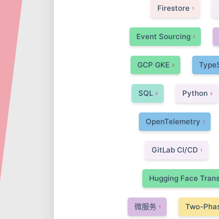
Firestore
1
Event Sourcing
1
GCP GKE
TypeS
2
SQL
Python
2
2
OpenTelemetry
1
GitLab CI/CD
1
Hugging Face Tran
微服务
Two-Pha
1