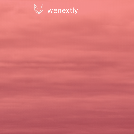
wenextly