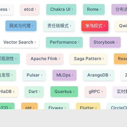
less
etcd
Chakra UI
Rome
分布
1
1
1
1
网关与代理
责任链模式
策略模式
Qwi
1
1
1
Vector Search
Performance
Storybook
1
1
1
可观测性
Apache Flink
Saga Pattern
Reac
1
1
1
务发现
Pulsar
MLOps
ArangoDB
1
1
1
1
llaDB
Dart
Quarkus
gRPC
实时
2
1
2
1
I/CD
sbt
Flyway
Flutter
CircleC
2
1
1
2
Paxos 算法
React Native
C++
JSI
1
1
1
1