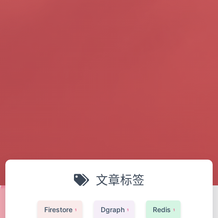
文章标签
Firestore
Dgraph
Redis
1
1
1