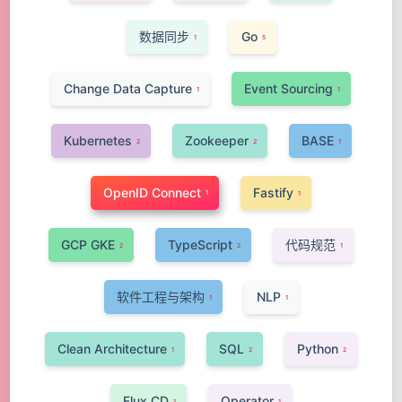
数据同步
Go
1
5
Change Data Capture
Event Sourcing
1
1
Kubernetes
Zookeeper
BASE
2
2
1
OpenID Connect
Fastify
1
1
GCP GKE
TypeScript
代码规范
2
2
1
软件工程与架构
NLP
1
1
Clean Architecture
SQL
Python
1
2
2
Flux CD
Operator
1
1