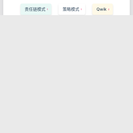
责任链模式
策略模式
Qwik
1
1
2
Weaviate
Express.js
1
1
Vector Search
Performance
1
1
Storybook
Ruby on Rails
1
1
InfluxDB
可观测性
Apache Flink
1
1
1
Saga Pattern
React Testing Library
1
1
Valtio
服务发现
Pulsar
1
1
1
MLOps
ArangoDB
Zig
1
1
1