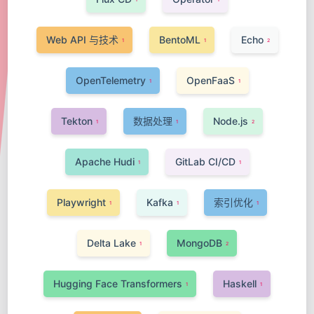
Web API 与技术
BentoML
Echo
1
1
2
OpenTelemetry
OpenFaaS
1
1
Tekton
数据处理
Node.js
1
1
2
Apache Hudi
GitLab CI/CD
1
1
Playwright
Kafka
索引优化
1
1
1
Delta Lake
MongoDB
1
2
Hugging Face Transformers
Haskell
1
1