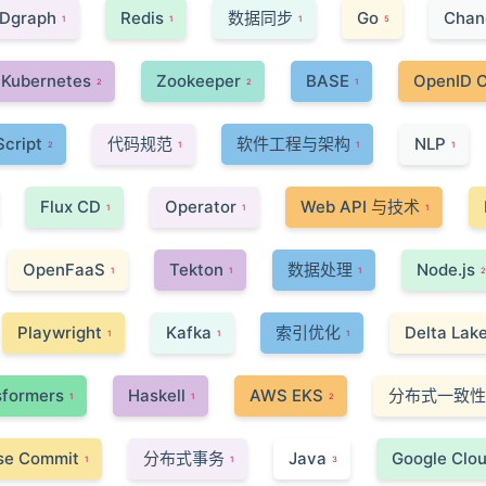
Dgraph
Redis
数据同步
Go
Chan
1
1
1
5
Kubernetes
Zookeeper
BASE
OpenID 
2
2
1
cript
代码规范
软件工程与架构
NLP
2
1
1
1
Flux CD
Operator
Web API 与技术
1
1
1
OpenFaaS
Tekton
数据处理
Node.js
1
1
1
2
Playwright
Kafka
索引优化
Delta Lak
1
1
1
sformers
Haskell
AWS EKS
分布式一致性
1
1
2
se Commit
分布式事务
Java
Google Clou
1
1
3