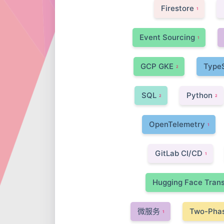
Firestore
1
Event Sourcing
1
GCP GKE
TypeS
2
SQL
Python
2
2
OpenTelemetry
1
GitLab CI/CD
1
Hugging Face Tran
微服务
Two-Pha
1