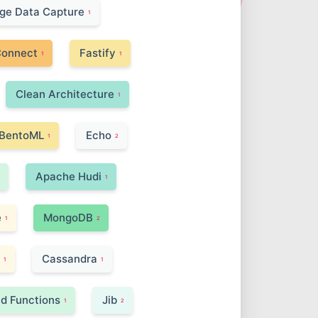
ge Data Capture
1
Connect
Fastify
1
1
Clean Architecture
1
BentoML
Echo
1
2
Apache Hudi
1
e
MongoDB
1
2
Cassandra
1
1
d Functions
Jib
1
2