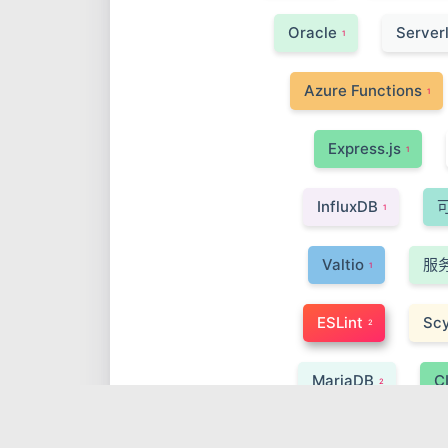
Oracle
Server
1
Azure Functions
1
Express.js
1
InfluxDB
1
Valtio
服
1
ESLint
Scy
2
MariaDB
C
2
Webpack
1