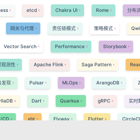
less
etcd
Chakra UI
Rome
分布
1
1
1
1
网关与代理
责任链模式
策略模式
Qwi
1
1
1
Vector Search
Performance
Storybook
1
1
1
可观测性
Apache Flink
Saga Pattern
Reac
1
1
1
务发现
Pulsar
MLOps
ArangoDB
1
1
1
1
llaDB
Dart
Quarkus
gRPC
实时
2
1
2
1
I/CD
sbt
Flyway
Flutter
CircleC
2
1
1
2
Paxos 算法
React Native
C++
JSI
1
1
1
1