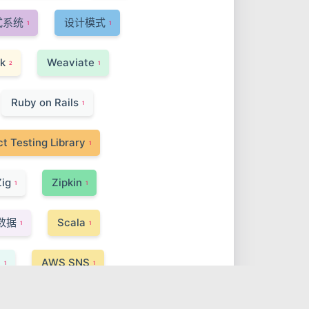
式系统
设计模式
1
1
k
Weaviate
2
1
Ruby on Rails
1
t Testing Library
1
Zig
Zipkin
1
1
数据
Scala
1
1
I
AWS SNS
1
1
Turbo Modules
1