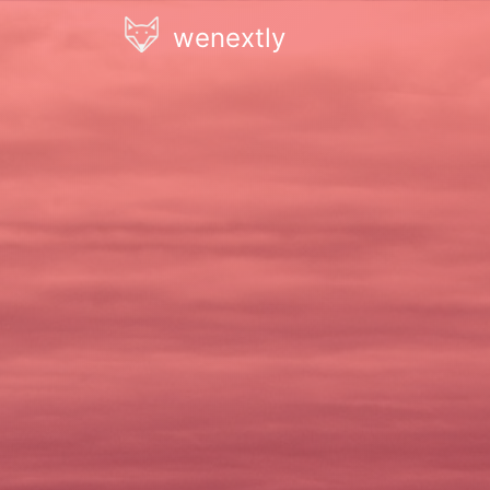
wenextly