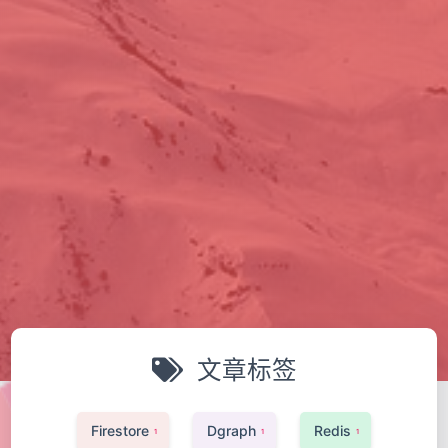
文章标签
Firestore
Dgraph
Redis
1
1
1