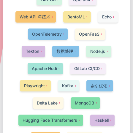
Web API 与技术
BentoML
Echo
1
1
2
OpenTelemetry
OpenFaaS
1
1
Tekton
数据处理
Node.js
1
1
2
Apache Hudi
GitLab CI/CD
1
1
Playwright
Kafka
索引优化
1
1
1
Delta Lake
MongoDB
1
2
Hugging Face Transformers
Haskell
1
1