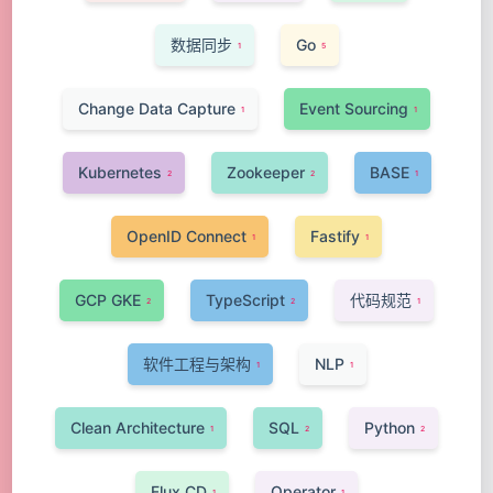
数据同步
Go
1
5
Change Data Capture
Event Sourcing
1
1
Kubernetes
Zookeeper
BASE
2
2
1
OpenID Connect
Fastify
1
1
GCP GKE
TypeScript
代码规范
2
2
1
软件工程与架构
NLP
1
1
Clean Architecture
SQL
Python
1
2
2
Flux CD
Operator
1
1