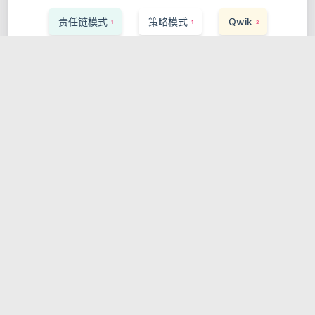
责任链模式
策略模式
Qwik
1
1
2
Weaviate
Express.js
1
1
Vector Search
Performance
1
1
Storybook
Ruby on Rails
1
1
InfluxDB
可观测性
Apache Flink
1
1
1
Saga Pattern
React Testing Library
1
1
Valtio
服务发现
Pulsar
1
1
1
MLOps
ArangoDB
Zig
1
1
1