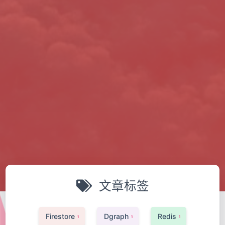
文章标签
Firestore
Dgraph
Redis
1
1
1