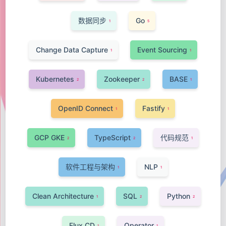
数据同步
Go
1
5
Change Data Capture
Event Sourcing
1
1
Kubernetes
Zookeeper
BASE
2
2
1
OpenID Connect
Fastify
1
1
GCP GKE
TypeScript
代码规范
2
2
1
软件工程与架构
NLP
1
1
Clean Architecture
SQL
Python
1
2
2
Flux CD
Operator
1
1