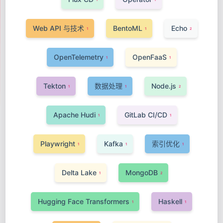
Web API 与技术
BentoML
Echo
1
1
2
OpenTelemetry
OpenFaaS
1
1
Tekton
数据处理
Node.js
1
1
2
Apache Hudi
GitLab CI/CD
1
1
Playwright
Kafka
索引优化
1
1
1
Delta Lake
MongoDB
1
2
Hugging Face Transformers
Haskell
1
1