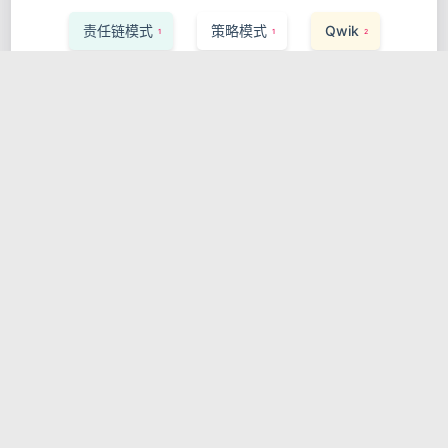
责任链模式
策略模式
Qwik
1
1
2
Weaviate
Express.js
1
1
Vector Search
Performance
1
1
Storybook
Ruby on Rails
1
1
InfluxDB
可观测性
Apache Flink
1
1
1
Saga Pattern
React Testing Library
1
1
Valtio
服务发现
Pulsar
1
1
1
MLOps
ArangoDB
Zig
1
1
1