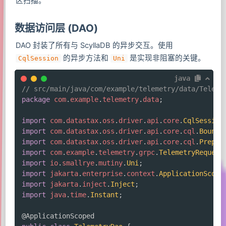
区扫描。
数据访问层 (DAO)
DAO 封装了所有与 ScyllaDB 的异步交互。使用
的异步方法和
是实现非阻塞的关键。
CqlSession
Uni
java
// src/main/java/com/example/telemetry/data/Teleme
package
com
.
example
.
telemetry
.
data
;
import
com
.
datastax
.
oss
.
driver
.
api
.
core
.
CqlSession
import
com
.
datastax
.
oss
.
driver
.
api
.
core
.
cql
.
BoundS
import
com
.
datastax
.
oss
.
driver
.
api
.
core
.
cql
.
Prepar
import
com
.
example
.
telemetry
.
grpc
.
TelemetryRequest
import
io
.
smallrye
.
mutiny
.
Uni
;
import
jakarta
.
enterprise
.
context
.
ApplicationScope
import
jakarta
.
inject
.
Inject
;
import
java
.
time
.
Instant
;
@ApplicationScoped