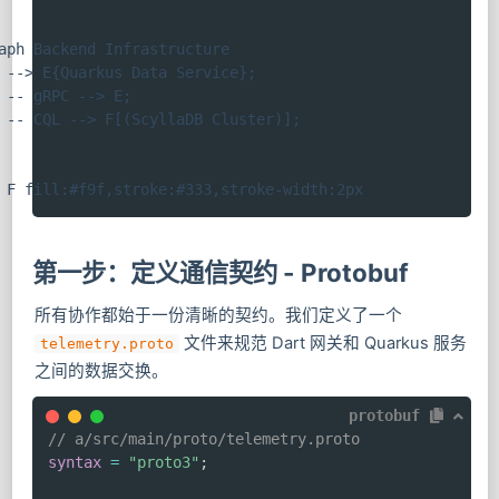
aph Backend Infrastructure

 --> E{Quarkus Data Service};

 -- gRPC --> E;

 -- CQL --> F[(ScyllaDB Cluster)];

 F fill:#f9f,stroke:#333,stroke-width:2px
第一步：定义通信契约 - Protobuf
所有协作都始于一份清晰的契约。我们定义了一个
文件来规范 Dart 网关和 Quarkus 服务
telemetry.proto
之间的数据交换。
protobuf
// a/src/main/proto/telemetry.proto
syntax
=
"proto3"
;