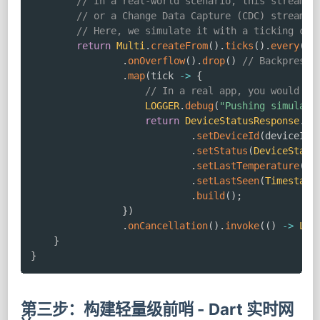
// In a real-world scenario, this stream w
// or a Change Data Capture (CDC) stream f
// Here, we simulate it with a ticking clo
return
Multi
.
createFrom
(
)
.
ticks
(
)
.
every
(
Du
.
onOverflow
(
)
.
drop
(
)
// Backpressu
.
map
(
tick 
->
{
// In a real app, you would fe
LOGGER
.
debug
(
"Pushing simulate
return
DeviceStatusResponse
.
ne
.
setDeviceId
(
deviceId
)
.
setStatus
(
DeviceStatu
.
setLastTemperature
(
25
.
setLastSeen
(
Timestamp
.
build
(
)
;
}
)
.
onCancellation
(
)
.
invoke
(
(
)
->
LOG
}
}
第三步：构建轻量级前哨 - Dart 实时网