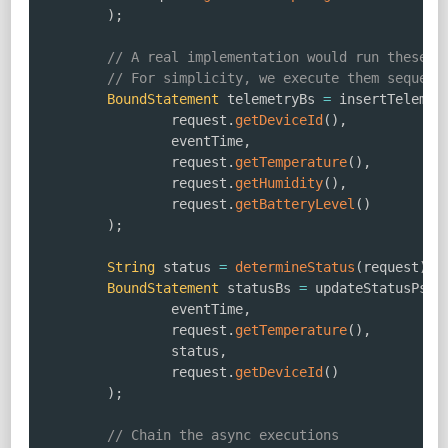
)
;
// A real implementation would run these t
// For simplicity, we execute them sequent
BoundStatement
 telemetryBs 
=
 insertTelemet
                request
.
getDeviceId
(
)
,
                eventTime
,
                request
.
getTemperature
(
)
,
                request
.
getHumidity
(
)
,
                request
.
getBatteryLevel
(
)
)
;
String
 status 
=
determineStatus
(
request
)
;
BoundStatement
 statusBs 
=
 updateStatusPs
.
b
                eventTime
,
                request
.
getTemperature
(
)
,
                status
,
                request
.
getDeviceId
(
)
)
;
// Chain the async executions