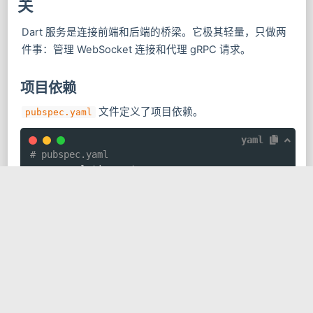
关
Dart 服务是连接前端和后端的桥梁。它极其轻量，只做两
件事：管理 WebSocket 连接和代理 gRPC 请求。
项目依赖
文件定义了项目依赖。
pubspec.yaml
yaml
# pubspec.yaml
name
:
description
:
version
:
environment
:
sdk
:
'>=3.0.0 <4.0.0'
dependencies
:
grpc
:
 ^3.2.4

protobuf
:
 ^3.1.0

shelf
:
 ^1.4.1
