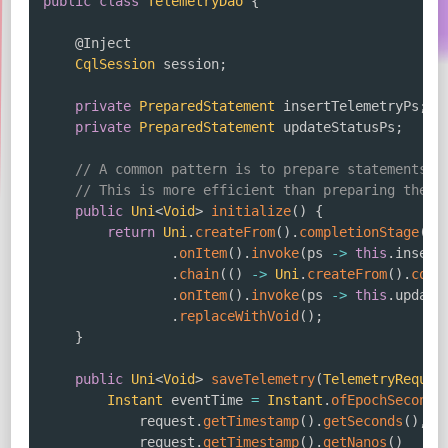
public
class
TelemetryDao
{
@Inject
CqlSession
 session
;
private
PreparedStatement
 insertTelemetryPs
;
private
PreparedStatement
 updateStatusPs
;
// A common pattern is to prepare statements a
// This is more efficient than preparing them 
public
Uni
<
Void
>
initialize
(
)
{
return
Uni
.
createFrom
(
)
.
completionStage
(
se
.
onItem
(
)
.
invoke
(
ps 
->
this
.
insert
.
chain
(
(
)
->
Uni
.
createFrom
(
)
.
comp
.
onItem
(
)
.
invoke
(
ps 
->
this
.
update
.
replaceWithVoid
(
)
;
}
public
Uni
<
Void
>
saveTelemetry
(
TelemetryReques
Instant
 eventTime 
=
Instant
.
ofEpochSecond
(
            request
.
getTimestamp
(
)
.
getSeconds
(
)
,
            request
.
getTimestamp
(
)
.
getNanos
(
)