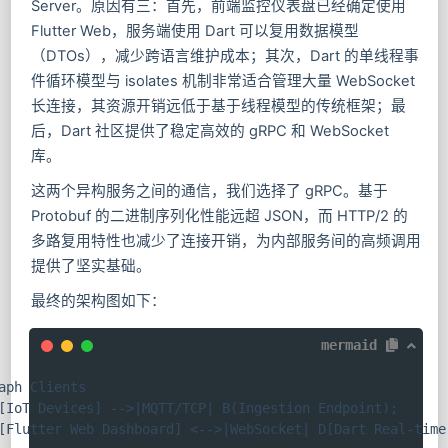
Server。原因有三：首先，前端监控仪表盘已经确定使用
Flutter Web，服务端使用 Dart 可以复用数据模型
（DTOs），减少跨语言维护成本；其次，Dart 的单线程事
件循环模型与 isolates 机制非常适合管理大量 WebSocket
长连接，其资源开销远低于基于线程模型的传统框架；最
后，Dart 社区提供了稳定高效的 gRPC 和 WebSocket
库。
这两个异构服务之间的通信，我们选择了 gRPC。基于
Protobuf 的二进制序列化性能远超 JSON，而 HTTP/2 的
多路复用特性也减少了连接开销，为内部服务间的高频调用
提供了坚实基础。
最终的架构图如下：
mermaid
aph Clients

[IoT Devices] -->|MQTT/TCP| B(Ingestion Endpoint);

[Flutter Web Dashboard] <-->|WebSocket| D[Dart Real-time 