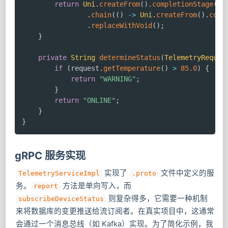
return
Uni
.
createFrom
(
)
.
completionStage
(
se
.
chain
(
(
)
->
Uni
.
createFrom
(
)
.
comp
.
replaceWithVoid
(
)
;
}
private
String
determineStatus
(
TelemetryReques
if
(
request
.
getTemperature
(
)
>
85.0
)
{
return
"WARNING"
;
}
return
"ONLINE"
;
}
}
gRPC 服务实现
实现了
文件中定义的服
TelemetryServiceImpl
.proto
务。
方法是单向写入，而
report
则复杂得多，它需要一种机制
subscribeDeviceStatus
来将数据库的变更推送给流订阅者。在真实项目中，这通常
会通过一个消息总线（如 Kafka）实现。为了简化示例，我