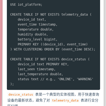
USE iot_platform;

CREATE TABLE IF NOT EXISTS telemetry_data (

    device_id text,

    event_time timestamp,

    temperature double,

    humidity double,

    battery_level bigint,

    PRIMARY KEY ((device_id), event_time)

) WITH CLUSTERING ORDER BY (event_time DESC);

CREATE TABLE IF NOT EXISTS device_status (

    device_id text PRIMARY KEY,

    last_seen timestamp,

    last_temperature double,

    status text // e.g., 'ONLINE', 'WARNING'

);
表是一个典型的实体视图，用于快速查询
device_status
设备的最新状态，避免了对
表进行全分
telemetry_data