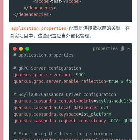
<
scope
>
test
</
scope
>
</
dependency
>
</
dependencies
>
配置是连接数据库的关键。在
application.properties
真实项目中，这些配置应当外部化管理。
properties
# application.properties
# gRPC Server configuration
quarkus.grpc.server.port
=
9001
quarkus.grpc.server.enable-reflection
=
true # for d
# ScyllaDB/Cassandra Driver configuration
quarkus.cassandra.contact-points
=
scylla-node1:9042
quarkus.cassandra.local-datacenter
=
dc1
quarkus.cassandra.keyspace
=
iot_platform
quarkus.cassandra.request.consistency
=
LOCAL_QUORUM
# Fine-tuning the driver for performance