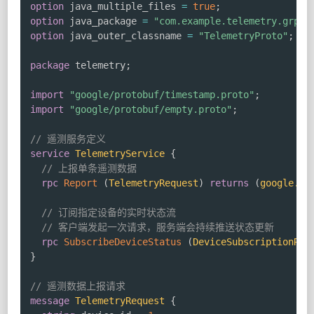
option
 java_multiple_files 
=
true
;
option
 java_package 
=
"com.example.telemetry.grpc"
option
 java_outer_classname 
=
"TelemetryProto"
;
package
 telemetry
;
import
"google/protobuf/timestamp.proto"
;
import
"google/protobuf/empty.proto"
;
// 遥测服务定义
service
TelemetryService
{
// 上报单条遥测数据
rpc
Report
(
TelemetryRequest
)
returns
(
google.pr
// 订阅指定设备的实时状态流
// 客户端发起一次请求，服务端会持续推送状态更新
rpc
SubscribeDeviceStatus
(
DeviceSubscriptionReq
}
// 遥测数据上报请求
message
TelemetryRequest
{