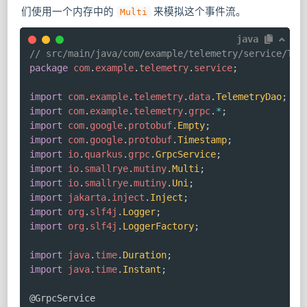
们使用一个内存中的
来模拟这个事件流。
Multi
java
// src/main/java/com/example/telemetry/service/Tel
package
com
.
example
.
telemetry
.
service
;
import
com
.
example
.
telemetry
.
data
.
TelemetryDao
;
import
com
.
example
.
telemetry
.
grpc
.
*
;
import
com
.
google
.
protobuf
.
Empty
;
import
com
.
google
.
protobuf
.
Timestamp
;
import
io
.
quarkus
.
grpc
.
GrpcService
;
import
io
.
smallrye
.
mutiny
.
Multi
;
import
io
.
smallrye
.
mutiny
.
Uni
;
import
jakarta
.
inject
.
Inject
;
import
org
.
slf4j
.
Logger
;
import
org
.
slf4j
.
LoggerFactory
;
import
java
.
time
.
Duration
;
import
java
.
time
.
Instant
;
@GrpcService