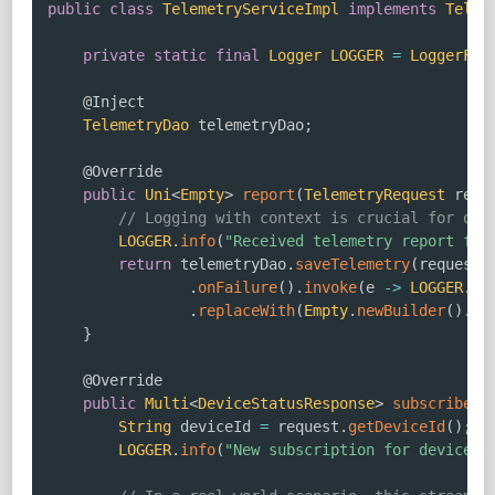
public
class
TelemetryServiceImpl
implements
Telem
private
static
final
Logger
LOGGER
=
LoggerFac
@Inject
TelemetryDao
 telemetryDao
;
@Override
public
Uni
<
Empty
>
report
(
TelemetryRequest
 requ
// Logging with context is crucial for obs
LOGGER
.
info
(
"Received telemetry report for
return
 telemetryDao
.
saveTelemetry
(
request
)
.
onFailure
(
)
.
invoke
(
e 
->
LOGGER
.
er
.
replaceWith
(
Empty
.
newBuilder
(
)
.
bu
}
@Override
public
Multi
<
DeviceStatusResponse
>
subscribeDe
String
 deviceId 
=
 request
.
getDeviceId
(
)
;
LOGGER
.
info
(
"New subscription for device s