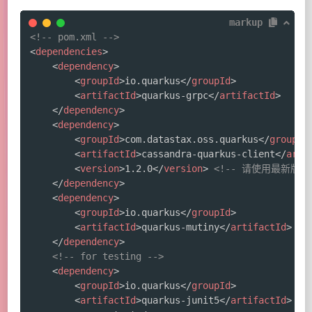
markup
<!-- pom.xml -->
<
dependencies
>
<
dependency
>
<
groupId
>
io.quarkus
</
groupId
>
<
artifactId
>
quarkus-grpc
</
artifactId
>
</
dependency
>
<
dependency
>
<
groupId
>
com.datastax.oss.quarkus
</
groupId
<
artifactId
>
cassandra-quarkus-client
</
arti
<
version
>
1.2.0
</
version
>
<!-- 请使用最新版本 
</
dependency
>
<
dependency
>
<
groupId
>
io.quarkus
</
groupId
>
<
artifactId
>
quarkus-mutiny
</
artifactId
>
</
dependency
>
<!-- for testing -->
<
dependency
>
<
groupId
>
io.quarkus
</
groupId
>
<
artifactId
>
quarkus-junit5
</
artifactId
>