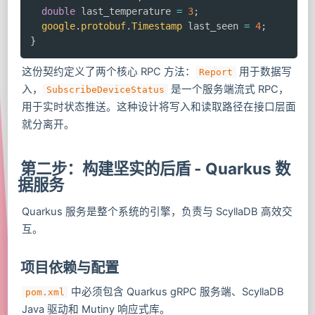
double
 last_temperature 
=
3
;
google
.
protobuf
.
Timestamp
 last_seen 
=
4
;
}
这份契约定义了两个核心 RPC 方法：
用于数据写
Report
入，
是一个服务端流式 RPC，
SubscribeDeviceStatus
用于实时状态推送。这种设计将写入和读取路径在接口层面
就分离开。
第二步：构建坚实的后盾 - Quarkus 数
据服务
Quarkus 服务是整个系统的引擎，负责与 ScyllaDB 高效交
互。
项目依赖与配置
中必须包含 Quarkus gRPC 服务端、ScyllaDB
pom.xml
Java 驱动和 Mutiny 响应式库。