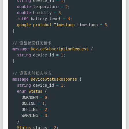
string
 device_id 
=
1
;
double
 temperature 
=
2
;
double
 humidity 
=
3
;
int64
 battery_level 
=
4
;
google
.
protobuf
.
Timestamp
 timestamp 
=
5
;
}
// 设备状态订阅请求
message
DeviceSubscriptionRequest
{
string
 device_id 
=
1
;
}
// 设备实时状态响应
message
DeviceStatusResponse
{
string
 device_id 
=
1
;
enum
Status
{
    UNKNOWN 
=
0
;
    ONLINE 
=
1
;
    OFFLINE 
=
2
;
    WARNING 
=
3
;
}
Status
 status 
=
2
;