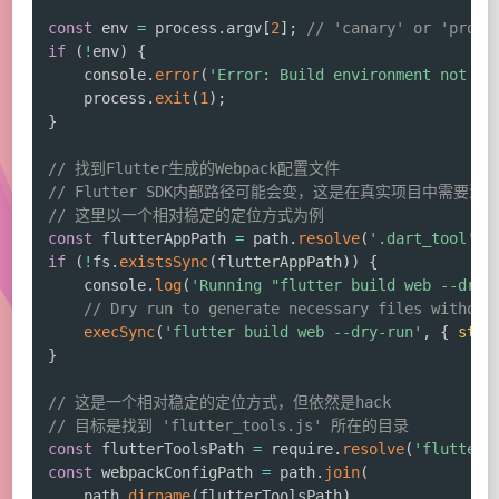
const
 env 
=
 process
.
argv
[
2
]
;
// 'canary' or 'produ
if
(
!
env
)
{
    console
.
error
(
'Error: Build environment not sp
    process
.
exit
(
1
)
;
}
// 找到Flutter生成的Webpack配置文件
// Flutter SDK内部路径可能会变，这是在真实项目中需要
// 这里以一个相对稳定的定位方式为例
const
 flutterAppPath 
=
 path
.
resolve
(
'.dart_tool'
,
if
(
!
fs
.
existsSync
(
flutterAppPath
)
)
{
    console
.
log
(
'Running "flutter build web --dry-
// Dry run to generate necessary files without
execSync
(
'flutter build web --dry-run'
,
{
stdi
}
// 这是一个相对稳定的定位方式，但依然是hack
// 目标是找到 'flutter_tools.js' 所在的目录
const
 flutterToolsPath 
=
 require
.
resolve
(
'flutter_
const
 webpackConfigPath 
=
 path
.
join
(
    path
.
dirname
(
flutterToolsPath
)
,