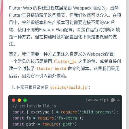
Flutter Web 的构建过程底层是由 Webpack 驱动的。虽然
Flutter工具链隐藏了这些细节，但我们依然可以介入。在项
目中，金丝雀版本和生产版本可能需要连接不同的API后
端、使用不同的Feature Flag配置。直接在运行时判断环境
是一种方式，但在构建时就将配置固化下来是更稳健的做
法。
首先，我们需要一种方式来注入自定义的Webpack配置。
一个常见的技巧是使用
之类的包，或者直接创
flutter_js
建一个封装了
命令的脚本。这里我们采用
flutter build
后者，因为它不引入额外依赖。
在项目根目录创建
：
scripts/build.js
javascript
// scripts/build.js
const
{
 execSync 
}
=
require
(
'child_process'
)
;
const
 fs 
=
require
(
'fs-extra'
)
;
const
 path 
=
require
(
'path'
)
;