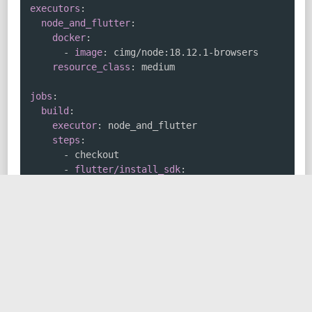
executors
:
node_and_flutter
:
docker
:
-
image
:
 cimg/node
:
18.12.1
-
browsers

resource_class
:
 medium

jobs
:
build
:
executor
:
 node_and_flutter

steps
:
-
 checkout

-
flutter/install_sdk
:
version
:
'3.13.0'
-
run
:
name
:
 Install JS Dependencies

command
:
 npm install

-
run
:
name
:
 Build Canary Artifact

command
:
 npm run build
:
canary

-
run
:
name
:
 Rename Canary Artifact
