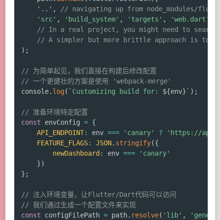
'..'
,
// navigating up from node_modules/flutt
'src'
,
'build_system'
,
'targets'
,
'web.dart'
/
// In a real project, you might need to search
// A simpler but more brittle approach is to f
)
;
// 为简单起见，我们直接在构建后修改配置
// 一个更健壮的方案是使用 'webpack-merge'
console
.
log
(
`
Customizing build for: 
${
env
}
`
)
;
// 准备环境特定配置
const
 envConfig 
=
{
API_ENDPOINT
:
 env 
===
'canary'
?
'https://api.
FEATURE_FLAGS
:
JSON
.
stringify
(
{
newDashboard
:
 env 
===
'canary'
}
)
}
;
// 注入环境变量，让Flutter/Dart代码可以访问
// 我们通过生成一个配置文件来实现
const
 configFilePath 
=
 path
.
resolve
(
'lib'
,
'genera