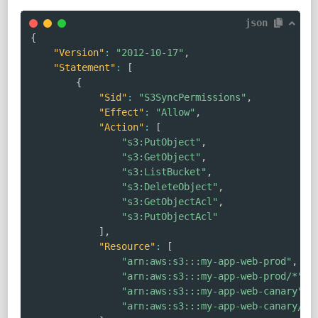
json
{
"Version"
:
"2012-10-17"
,
"Statement"
:
[
{
"Sid"
:
"S3SyncPermissions"
,
"Effect"
:
"Allow"
,
"Action"
:
[
"s3:PutObject"
,
"s3:GetObject"
,
"s3:ListBucket"
,
"s3:DeleteObject"
,
"s3:GetObjectAcl"
,
"s3:PutObjectAcl"
]
,
"Resource"
:
[
"arn:aws:s3:::my-app-web-prod"
,
"arn:aws:s3:::my-app-web-prod/*"
,
"arn:aws:s3:::my-app-web-canary"
,
"arn:aws:s3:::my-app-web-canary/*"