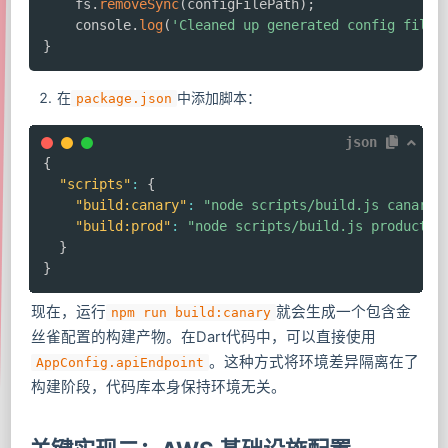
    fs
.
removeSync
(
configFilePath
)
;
    console
.
log
(
'Cleaned up generated config file.
}
在
中添加脚本：
package.json
json
{
"scripts"
:
{
"build:canary"
:
"node scripts/build.js canary"
"build:prod"
:
"node scripts/build.js productio
}
}
现在，运行
就会生成一个包含金
npm run build:canary
丝雀配置的构建产物。在Dart代码中，可以直接使用
。这种方式将环境差异隔离在了
AppConfig.apiEndpoint
构建阶段，代码库本身保持环境无关。