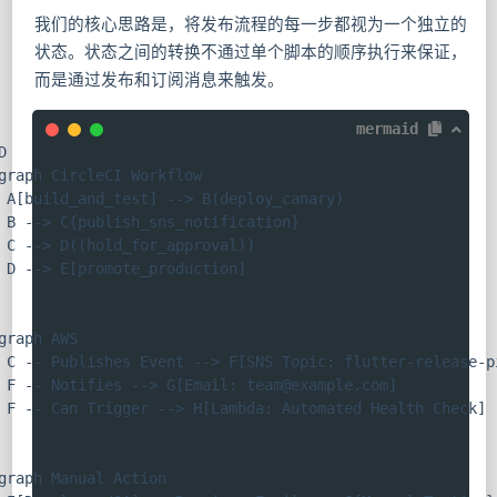
我们的核心思路是，将发布流程的每一步都视为一个独立的
状态。状态之间的转换不通过单个脚本的顺序执行来保证，
而是通过发布和订阅消息来触发。
mermaid


graph CircleCI Workflow

 A[build_and_test] --> B(deploy_canary)

 B --> C{publish_sns_notification}

 C --> D((hold_for_approval))

 D --> E[promote_production]

graph AWS

 C -- Publishes Event --> F[SNS Topic: flutter-release-pi
 F -- Notifies --> G[Email: 
team@example.com
]

 F -- Can Trigger --> H[Lambda: Automated Health Check]

graph Manual Action
