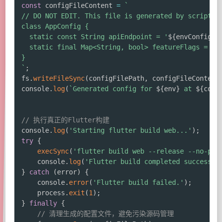
const
 configFileContent 
=
`
// DO NOT EDIT. This file is generated by scripts/b
class AppConfig {

  static const String apiEndpoint = '
${
envConfig
.
A
  static final Map<String, bool> featureFlags = 
${
`
;
fs
.
writeFileSync
(
configFilePath
,
 configFileContent
console
.
log
(
`
Generated config for 
${
env
}
 at 
${
conf
// 执行真正的Flutter构建
console
.
log
(
'Starting flutter build web...'
)
;
try
{
execSync
(
'flutter build web --release --no-pub
    console
.
log
(
'Flutter build completed successfu
}
catch
(
error
)
{
    console
.
error
(
'Flutter build failed.'
)
;
    process
.
exit
(
1
)
;
}
finally
{
// 清理生成的配置文件，避免污染源码管理