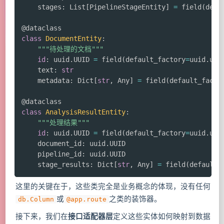
    stages
:
 List
[
PipelineStageEntity
]
=
 field
(
defa
@dataclass
class
DocumentEntity
:
"""待处理的文档"""
id
:
 uuid
.
UUID 
=
 field
(
default_factory
=
uuid
.
uui
    text
:
str
    metadata
:
 Dict
[
str
,
 Any
]
=
 field
(
default_facto
@dataclass
class
AnalysisResultEntity
:
"""处理结果"""
id
:
 uuid
.
UUID 
=
 field
(
default_factory
=
uuid
.
uui
    document_id
:
 uuid
.
UUID

    pipeline_id
:
 uuid
.
UUID

    stage_results
:
 Dict
[
str
,
 Any
]
=
 field
(
default_
这里的关键在于，这些类完全是业务概念的体现，没有任何
或
之类的装饰器。
db.Column
@app.route
接下来，我们在
接口适配器层
定义这些实体如何映射到数据