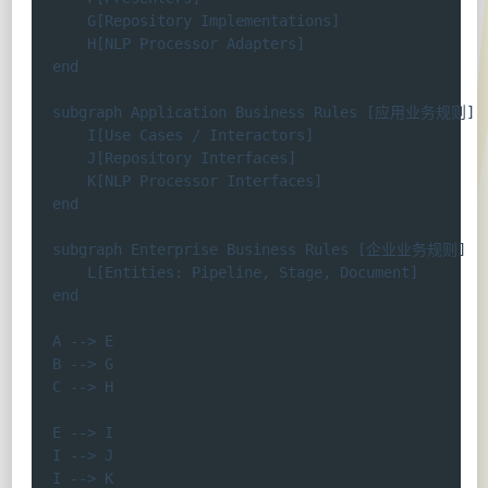
        G[Repository Implementations]

        H[NLP Processor Adapters]

    end

    subgraph Application Business Rules [应用业务规则]

        I[Use Cases / Interactors]

        J[Repository Interfaces]

        K[NLP Processor Interfaces]

    end

    subgraph Enterprise Business Rules [企业业务规则]

        L[Entities: Pipeline, Stage, Document]

    end

    A --> E

    B --> G

    C --> H

    E --> I

    I --> J

    I --> K
