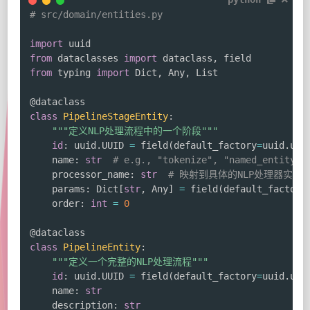
# src/domain/entities.py
import
from
 dataclasses 
import
 dataclass
,
from
 typing 
import
 Dict
,
 Any
,
 List

@dataclass
class
PipelineStageEntity
:
"""定义NLP处理流程中的一个阶段"""
id
:
 uuid
.
UUID 
=
 field
(
default_factory
=
uuid
.
uui
    name
:
str
# e.g., "tokenize", "named_entity_r
    processor_name
:
str
# 映射到具体的NLP处理器实现
    params
:
 Dict
[
str
,
 Any
]
=
 field
(
default_factory
    order
:
int
=
0
@dataclass
class
PipelineEntity
:
"""定义一个完整的NLP处理流程"""
id
:
 uuid
.
UUID 
=
 field
(
default_factory
=
uuid
.
uui
    name
:
str
    description
:
str