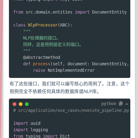
from
 src
.
domain
.
entities 
import
 DocumentEntity

class
NlpProcessor
(
ABC
)
:
"""

    NLP处理器的接口。

    同样，这是用例层定义的端口。

    """
@abstractmethod
def
process
(
self
,
 document
:
 DocumentEntity
,
 pa
raise
有了这些接口，我们就可以编写核心的用例了。注意，这个
用例完全不依赖任何具体的数据库或NLP库。
python
# src/application/use_cases/execute_pipeline.py
import
import
from
 typing 
import
 Dict
