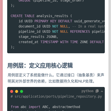
UNIQUE
(
pipeline_id
,
 stage_order
)
)
;
CREATE
TABLE
 analysis_results 
(
    id UUID 
PRIMARY
KEY
DEFAULT
 uuid_generate_v4
(
)
    document_id UUID 
NOT
NULL
,
-- In a real system
    pipeline_id UUID 
NOT
NULL
REFERENCES
 pipelines
    stage_results JSONB
,
    created_at 
TIMESTAMP
WITH
TIME
 ZONE 
DEFAULT
CU
)
;
用例层：定义应用核心逻辑
用例层定义了系统能做什么。它通过接口（抽象基类）来声
明其对外部世界的依赖，比如数据持久化和NLP处理。
python
# src/application/ports/pipeline_repository.py
from
 abc 
import
 ABC
,