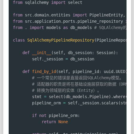
from
 sqlalchemy 
import
 select

from
 src
.
domain
.
entities 
import
 PipelineEntity
,
from
 src
.
application
.
ports
.
pipeline_repository 
imp
from
.
import
 models 
as
 db_models 
# SQLAlchemy的 de
class
SqlAlchemyPipelineRepository
(
PipelineReposit
def
__init__
(
self
,
 db_session
:
 Session
)
:
        self
.
_session 
=
 db_session

def
find_by_id
(
self
,
 pipeline_id
:
 uuid
.
UUID
)
-
# 一个常见的错误是直接返回SQLAlchemy模型。
# 适配器的职责是将在基础设施层获取的数据（ORM对
# 转换为领域层的实体（Entity）。
        stmt 
=
 select
(
db_models
.
Pipeline
)
.
where
(
db
        pipeline_orm 
=
 self
.
_session
.
scalars
(
stmt
)
if
not
 pipeline_orm
:
return
None