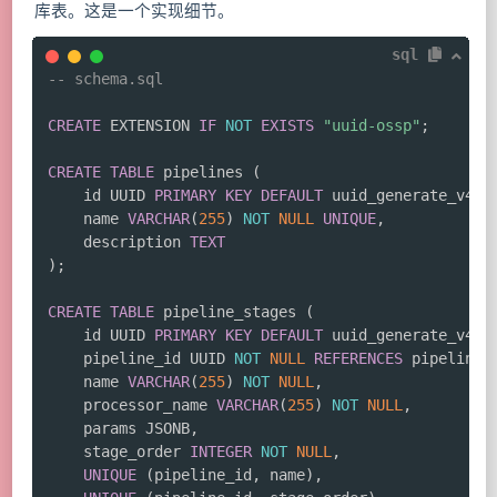
库表。这是一个实现细节。
sql
-- schema.sql
CREATE
 EXTENSION 
IF
NOT
EXISTS
"uuid-ossp"
;
CREATE
TABLE
 pipelines 
(
    id UUID 
PRIMARY
KEY
DEFAULT
 uuid_generate_v4
(
)
    name 
VARCHAR
(
255
)
NOT
NULL
UNIQUE
,
    description 
TEXT
)
;
CREATE
TABLE
 pipeline_stages 
(
    id UUID 
PRIMARY
KEY
DEFAULT
 uuid_generate_v4
(
)
    pipeline_id UUID 
NOT
NULL
REFERENCES
 pipelines
    name 
VARCHAR
(
255
)
NOT
NULL
,
    processor_name 
VARCHAR
(
255
)
NOT
NULL
,
    params JSONB
,
    stage_order 
INTEGER
NOT
NULL
,
UNIQUE
(
pipeline_id
,
 name
)
,