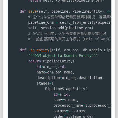
return
 self
.
_to_entity
(
pipeline_orm
)
def
save
(
self
,
 pipeline
:
 PipelineEntity
)
-
>
No
# 这个方法需要处理创建和更新两种情况，这里简化为
        pipeline_orm 
=
 self
.
_from_entity
(
pipeline
)
        self
.
_session
.
add
(
pipeline_orm
)
# 在实际应用中，这里需要处理事务提交或回滚
# 一般由更高层的单元工作模式（Unit of Work）管
def
_to_entity
(
self
,
 orm_obj
:
 db_models
.
Pipeli
"""ORM object to Domain Entity"""
return
 PipelineEntity
(
id
=
orm_obj
.
id
,
            name
=
orm_obj
.
name
,
            description
=
orm_obj
.
description
,
            stages
=
[
                PipelineStageEntity
(
id
=
s
.
id
,
                    name
=
s
.
name
,
                    processor_name
=
s
.
processor_nam
                    params
=
s
.
params
,
                    order
=
s
.
stage_order
