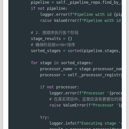
        pipeline 
=
 self
.
_pipeline_repo
.
find_by_id
(
if
not
 pipeline
:
            logger
.
error
(
f"Pipeline with id 
{
pipel
raise
 ValueError
(
f"Pipeline with id 
{
p
# 2. 按顺序执行各个阶段
        stage_results 
=
{
}
# 确保阶段按order排序
        sorted_stages 
=
sorted
(
pipeline
.
stages
,
 ke
for
 stage 
in
 sorted_stages
:
            processor_name 
=
 stage
.
processor_name

            processor 
=
 self
.
_processor_registry
.
g
if
not
 processor
:
                logger
.
error
(
f"Processor '
{
process
# 在真实项目中，这里应该有更健壮的错误
raise
 ValueError
(
f"Processor '
{
pro
try
:
                logger
.
info
(
f"Executing stage '
{
st