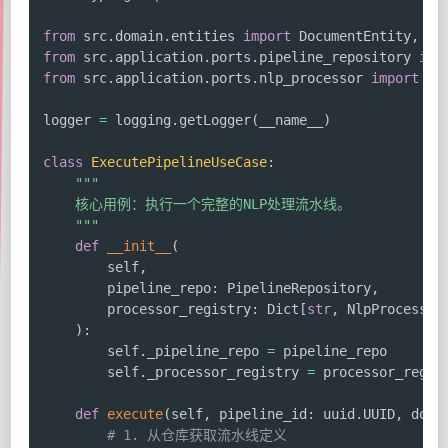
from
 src
.
domain
.
entities 
import
 DocumentEntity
,
from
 src
.
application
.
ports
.
pipeline_repository 
imp
from
 src
.
application
.
ports
.
nlp_processor 
import
 Nl
logger 
=
 logging
.
getLogger
(
__name__
)
class
ExecutePipelineUseCase
:
"""

    核心用例：执行一个完整的NLP处理流水线。

    """
def
__init__
(
        self
,
        pipeline_repo
:
 PipelineRepository
,
        processor_registry
:
 Dict
[
str
,
 NlpProcessor
)
:
        self
.
_pipeline_repo 
=
 pipeline_repo

        self
.
_processor_registry 
=
 processor_regist
def
execute
(
self
,
 pipeline_id
:
 uuid
.
UUID
,
 docu
# 1. 从仓库获取流水线定义