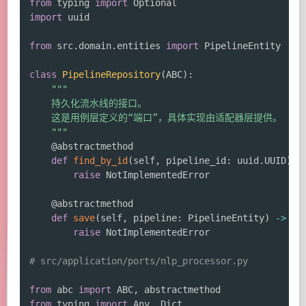
from
 typing 
import
import
 uuid

from
 src
.
domain
.
entities 
import
 PipelineEntity

class
PipelineRepository
(
ABC
)
:
"""

    持久化流水线的接口。

    这是用例层定义的“端口”，具体实现由适配器层提供。

    """
@abstractmethod
def
find_by_id
(
self
,
 pipeline_id
:
 uuid
.
UUID
)
-
raise
 NotImplementedError

@abstractmethod
def
save
(
self
,
 pipeline
:
 PipelineEntity
)
-
>
No
raise
 NotImplementedError

# src/application/ports/nlp_processor.py
from
 abc 
import
 ABC
,
from
 typing 
import
 Any
,
 Dict
