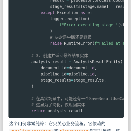
                result 
=
 processor
.
process
(
documen
                stage_results
[
stage
.
name
]
=
 result

except
 Exception 
as
 e
:
                logger
.
exception
(
f"Error executing stage '
{
stag
)
# 决定是中断还是继续
raise
 RuntimeError
(
f"Failed at sta
# 3. 创建并返回最终结果实体
        analysis_result 
=
 AnalysisResultEntity
(
            document_id
=
document
.
id
,
            pipeline_id
=
pipeline
.
id
,
            stage_results
=
stage_results
,
)
# 在真实场景中，可能还有一个SaveResultUseCas
# 这里为了简化，仅返回实体
return
 analysis_result
这个用例非常纯粹：它只关心业务流程。它依赖的
和
都是抽象的，这